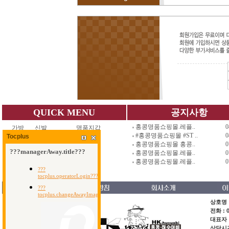
QUICK MENU
공지사항
홍콩명품쇼핑몰.레플..
0
가방
신발
명품지갑
#홍콩명품쇼핑몰 #ST ..
0
Tocplus
지갑
악세사리
남자백팩
홍콩명품쇼핑몰 홍콩..
0
벨트
세일코너
남자가방
홍콩명품쇼핑몰.레플..
0
시계
사은품코너
장바구니
홍콩명품쇼핑몰.레플..
0
의류
스페셜오더
회원가입
상호명 :
전화 : 0
대표자 
상담시간 