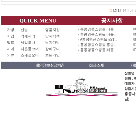
[2]
[3]
[4]
[5]
[
1
QUICK MENU
공지사항
홍콩명품쇼핑몰.레플..
0
가방
신발
명품지갑
홍콩명품쇼핑몰.레플..
0
지갑
악세사리
남자백팩
#홍콩명품쇼핑몰 #ST ..
0
벨트
세일코너
남자가방
홍콩명품쇼핑몰 홍콩..
0
시계
사은품코너
장바구니
홍콩명품쇼핑몰.레플..
0
의류
스페셜오더
회원가입
상호명 :
전화 : 0
대표자 
상담시간 
홍콩사업장
님)