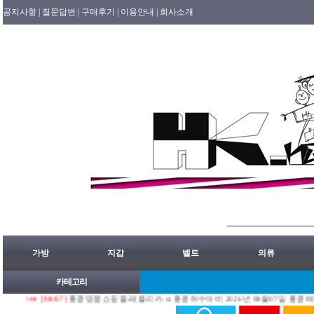
공지사항 |
질문답변 |
구매후기 |
이용안내 |
회사소개
가방
지갑
벨트
의류
카테고리
[08/07]
홍콩명품쇼핑몰.레플리카.st.홍콩허수아비 2026년 08월07일 홍콩배송출발 안