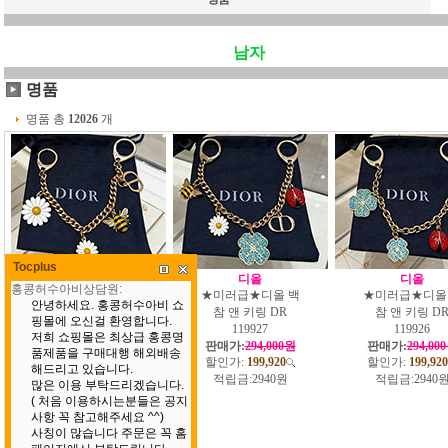
남자
명품
명품 총
12026
개
Tocplus
디올
디올
디올
★미러급★디올 백
★미러급★디올 백
★미러급★디올
참 앤 키링 DR
참 앤 키링 DR
참 앤 키링 D
119928
119927
119926
판매가:
294,000원
판매가:
294,000원
판매가:
294,00
할인가:
199,920
할인가:
199,920
할인가:
199,920
적립금:
2940원
적립금:
2940원
적립금:
2940