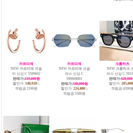
까르띠에
까르띠에
크롬하츠
NEW 까르띠에 귀걸
NEW 까르띠에 선글
NEW 크롬하츠 
이 신상 C 5599602
라스 신상 C
라스 신상 C 5933
판매가:
219,000원
599968001
판매가:
420,00
할인가:
148,920
할인가:
285,600
판매가:
330,000원
적립금:
2190원
할인가:
224,400
적립금:
4200
적립금:
3300원