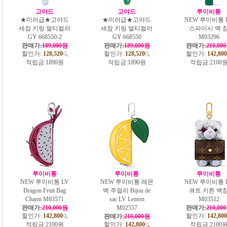
고야드
고야드
루이비통
★미러급★고야드
★미러급★고야드
NEW 루이비통 
세잠 키링 멀티컬러
세잠 키링 멀티컬러
스파이시 백 
GY 668550-2
GY 668550
M03296
판매가:
189,000원
판매가:
189,000원
판매가:
210,00
할인가:
128,520
할인가:
128,520
할인가:
142,800
적립금:
1890원
적립금:
1890원
적립금:
2100
루이비통
루이비통
루이비통
NEW 루이비통 LV
NEW 루이비통 레몬
NEW 루이비통 
Dragon Fruit Bag
백 주얼리 Bijou de
큐트 키튼 백
Charm M03571
sac LV Lemon
M03512
판매가:
210,000원
M02557
판매가:
210,00
할인가:
142,800
할인가:
142,800
판매가:
210,000원
적립금:
2100원
할인가:
142,800
적립금:
2100