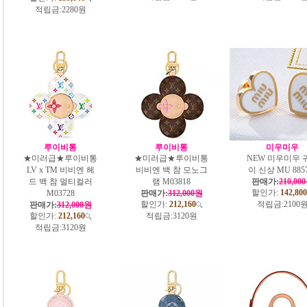
적립금:
2280원
루이비통
루이비통
미우미우
★미러급★루이비통
★미러급★루이비통
NEW 미우미우 
LV x TM 비비엔 헤
비비엔 백 참 모노그
이 신상 MU 885
드 백 참 멀티컬러
램 M03818
판매가:
210,00
할인가:
142,800
M03728
판매가:
312,000원
할인가:
212,160
적립금:
2100
판매가:
312,000원
할인가:
212,160
적립금:
3120원
적립금:
3120원