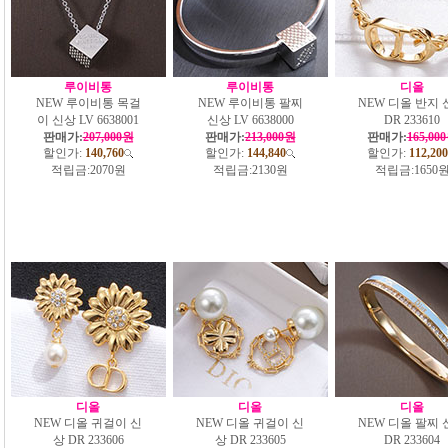
루이비통
루이비통
디올
NEW 루이비통 목걸
NEW 루이비통 팔찌
NEW 디올 반지 
이 신상 LV 6638001
신상 LV 6638000
DR 233610
판매가:
207,000원
판매가:
213,000원
판매가:
165,00
할인가:
140,760
할인가:
144,840
할인가:
112,200
적립금:
2070원
적립금:
2130원
적립금:
1650
디올
디올
디올
NEW 디올 귀걸이 신
NEW 디올 귀걸이 신
NEW 디올 팔찌 
상 DR 233606
상 DR 233605
DR 233604