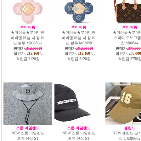
루이비통
루이비통
루이비통
★미러급★루이비통
★미러급★루이비통
★미러급★루이
비비엔 데님 백 참 데
비비엔 데님 백 참 데
스피디 모노그램
님 블루 M03659-2
님 블루 M03659
참 M00544
판매가:
312,000원
판매가:
312,000원
판매가:
375,00
할인가:
212,160
할인가:
212,160
할인가:
255,000
적립금:
3120원
적립금:
3120원
적립금:
3750
스톤 아일랜드
스톤 아일랜드
셀린느
NEW 스톤 아일랜드
NEW 스톤 아일랜드
NEW 셀린느 모자
모자 신상 ST
모자 신상 ST
상 C 6389952