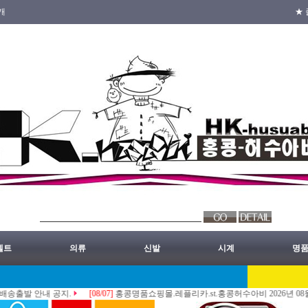
개
★ 
벨트
의류
신발
시계
명
 안내 공지.
[08/07]
홍콩명품쇼핑몰.레플리카.st.홍콩허수아비 2026년 08월07일