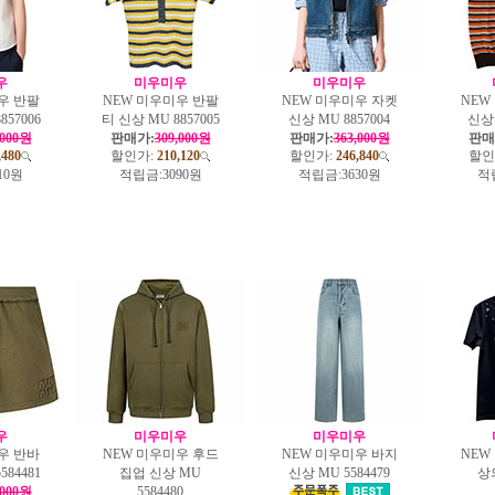
우
미우미우
미우미우
우 반팔
NEW 미우미우 반팔
NEW 미우미우 자켓
NEW
857006
티 신상 MU 8857005
신상 MU 8857004
신상 
,000원
판매가:
309,000원
판매가:
363,000원
판매
,480
할인가:
210,120
할인가:
246,840
할인
10원
적립금:
3090원
적립금:
3630원
적
우
미우미우
미우미우
우 반바
NEW 미우미우 후드
NEW 미우미우 바지
NEW
584481
집업 신상 MU
신상 MU 5584479
상
,000원
5584480