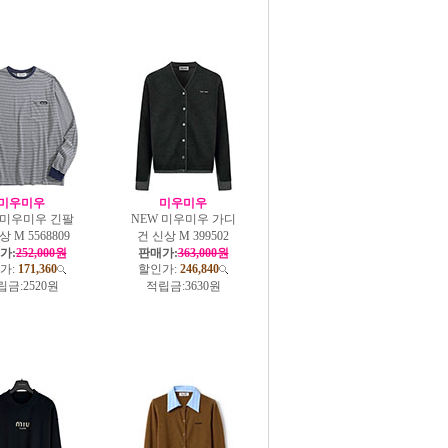
미우미우
미우미우
 미우미우 긴팔
NEW 미우미우 가디
 M 5568809
건 신상 M 399502
가:
252,000원
판매가:
363,000원
가:
171,360
할인가:
246,840
립금:
2520원
적립금:
3630원