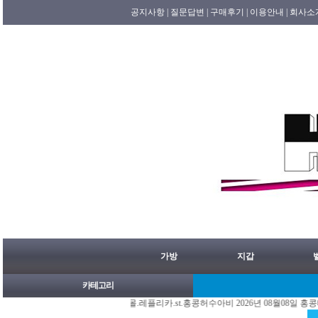
공지사항 |
질문답변 |
구매후기 |
이용안내 |
회사소
가방
지갑
카테고리
[08/08]
홍콩명품쇼핑몰.레플리카.st.홍콩허수아비 2026년 08월08일 홍콩배송출발