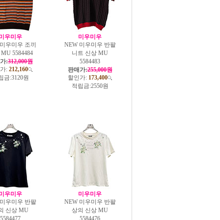
미우미우
미우미우
 미우미우 조끼
NEW 미우미우 반팔
MU 5584484
니트 신상 MU
가:
312,000원
5584483
가:
212,160
판매가:
255,000원
립금:
3120원
할인가:
173,400
적립금:
2550원
미우미우
미우미우
 미우미우 반팔
NEW 미우미우 반팔
의 신상 MU
상의 신상 MU
5584477
5584476