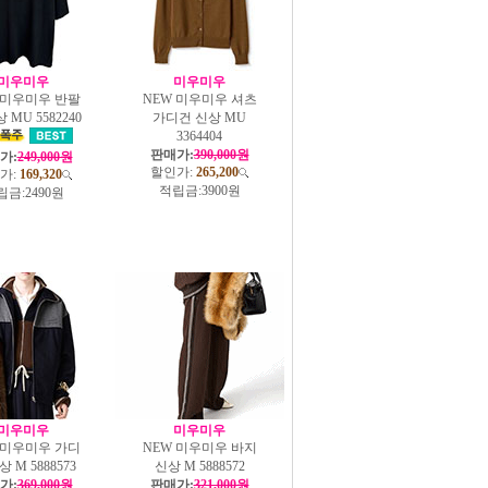
미우미우
미우미우
 미우미우 반팔
NEW 미우미우 셔츠
 MU 5582240
가디건 신상 MU
3364404
판매가:
390,000원
가:
249,000원
할인가:
265,200
가:
169,320
적립금:
3900원
립금:
2490원
미우미우
미우미우
 미우미우 가디
NEW 미우미우 바지
 M 5888573
신상 M 5888572
가:
369,000원
판매가:
321,000원