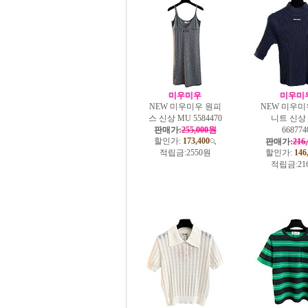
미우미우
미우미
NEW 미우미우 원피
NEW 미우미
스 신상 MU 5584470
니트 신상
판매가:
255,000원
668774
할인가:
173,400
판매가:
216
적립금:
2550원
할인가:
146
적립금:
21