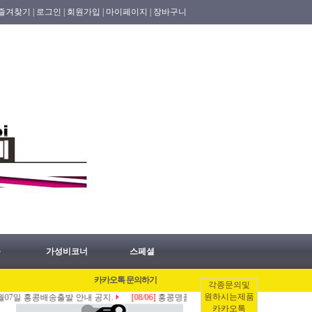
즐겨찾기 |
로그인 |
회원가입 |
마이페이지 |
장바구니
품
가성비코너
스페셜
카카오톡 문의하기
각종문의및
원하시는제품
 홍콩배송출발 안내 공지.
[08/06]
홍콩명품쇼핑몰.레플리카.st.홍콩허수아비 2026년
카카오톡