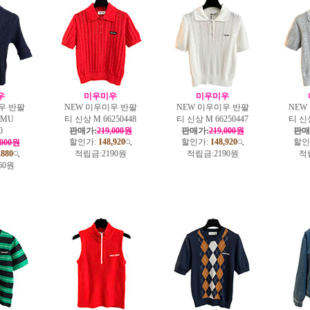
우
미우미우
미우미우
우 반팔
NEW 미우미우 반팔
NEW 미우미우 반팔
NEW
 MU
티 신상 M 66250448
티 신상 M 66250447
티 신상
0
판매가:
219,000원
판매가:
219,000원
판매
할인가:
148,920
할인가:
148,920
할인
,000원
,880
적립금:
2190원
적립금:
2190원
적
60원