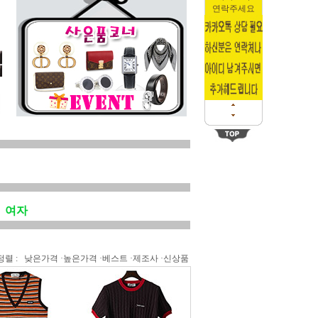
연락주세요
여자
정렬 :
낮은가격
·
높은가격
·
베스트
·
제조사
·
신상품