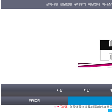
공지사항 |
질문답변 |
구매후기 |
이용안내 |
회사소
가방
지갑
카테고리
[08/08]
홍콩명품쇼핑몰.레플리카.st.홍콩허수아비 