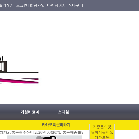
즐겨찾기 |
로그인 |
회원가입 |
마이페이지 |
장바구니
품
가성비코너
스페셜
카카오톡 문의하기
각종문의및
원하시는제품
콩허수아비 2026년 08월07일 홍콩배송출발 안내 공지.
[08/06]
홍콩명품쇼핑몰.레플
카카오톡