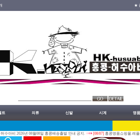
개
★ 
벨트
의류
신발
시계
명
2026년 08월08일 홍콩배송출발 안내 공지.
[08/07]
홍콩명품쇼핑몰.레플리카.st.홍