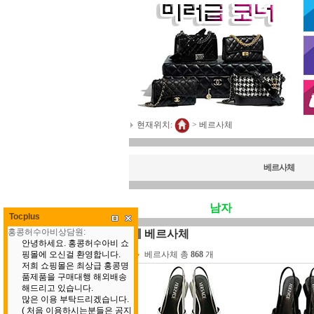
현재위치:
>
베르사체
베르사체
남자
Tocplus
베르사체
베르사체 총
868
개