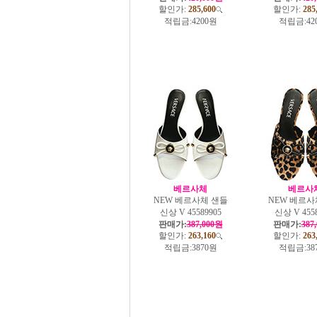
할인가:
285,600
할인가:
285
적립금:
4200원
적립금:
42
베르사체
베르사
NEW 베르사체 샌들
NEW 베르사
신상 V 45589905
신상 V 4558
판매가:
387,000원
판매가:
387
할인가:
263,160
할인가:
263
적립금:
3870원
적립금:
38