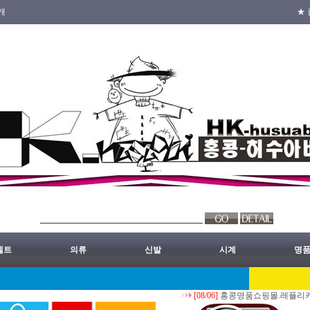
개
★ 
벨트
의류
신발
시계
명
[08/06]
홍콩명품쇼핑몰.레플리카.st.