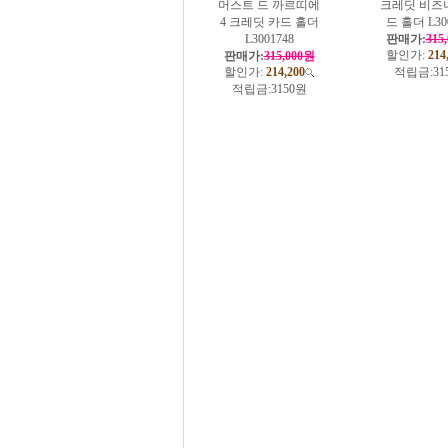
머스트 드 까르띠에
크레딧 비즈
4 크레딧 카드 홀더
드 홀더 L30
L3001748
판매가:
315
할인가:
214
판매가:
315,000원
할인가:
214,200
적립금:
31
적립금:
3150원