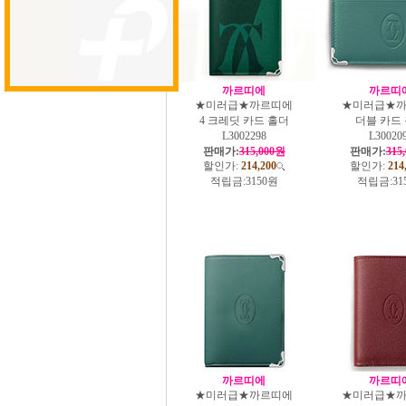
까르띠에
까르띠
★미러급★까르띠에
★미러급★
4 크레딧 카드 홀더
더블 카드
L3002298
L30020
판매가:
315,000원
판매가:
315
할인가:
214,200
할인가:
214
적립금:
3150원
적립금:
31
까르띠에
까르띠
★미러급★까르띠에
★미러급★