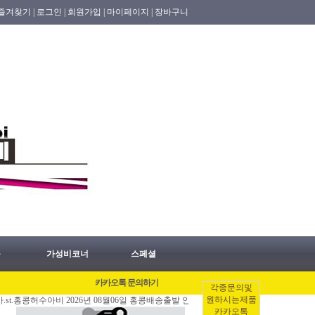
즐겨찾기 |
로그인 |
회원가입 |
마이페이지 |
장바구니
품
가성비코너
스페셜
카카오톡 문의하기
각종문의및
원하시는제품
홍콩허수아비 2026년 08월06일 홍콩배송출발 안내 공지.
[08/06]
#홍콩명품쇼핑몰 
카카오톡