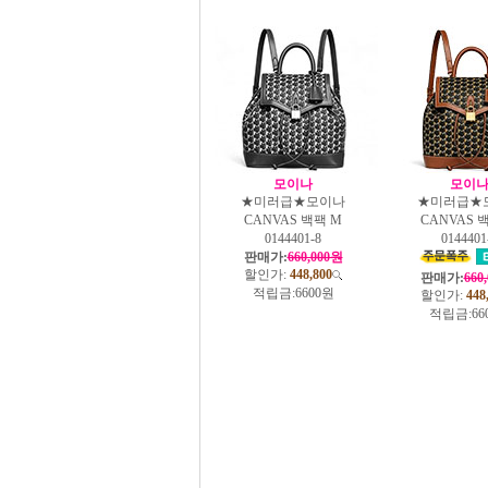
모이나
모이
★미러급★모이나
★미러급★
CANVAS 백팩 M
CANVAS 
0144401-8
0144401
판매가:
660,000원
할인가:
448,800
판매가:
660
적립금:
6600원
할인가:
448
적립금:
66