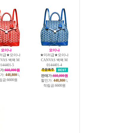
모이나
모이나
러급★모이나
★미러급★모이나
NVAS 백팩 M
CANVAS 백팩 M
0144401-5
0144401-4
가:
660,000원
가:
448,800
판매가:
660,000원
립금:
6600원
할인가:
448,800
적립금:
6600원