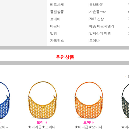
|
베르사체
|
톰브라운
|
|
품절상품
|
사은품코너
|
|
로에베
|
2017 신상
|
|
마르니
|
메종 마르지엘라
|
|
발망
|
알렉산더 맥퀸
|
|
자크뮈스
|
모이나
추천상품
나
모이나
모이나
모이나
★미러급★모이나
★미러급★모이나
★미