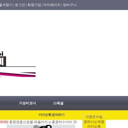
즐겨찾기 |
로그인 |
회원가입 |
마이페이지 |
장바구니
품
가성비코너
스페셜
카카오톡 문의하기
각종문의및
원하시는제품
6]
홍콩명품쇼핑몰.레플리카.st.홍콩허수아비 2026년 08월06일 홍콩배송출발 안내 공지
카카오톡