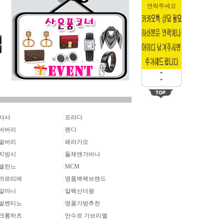
연락주세요
샤샤
|
프라다
버버리
|
펜디
멀버리
|
페라가모
지방시
|
돌체앤가바나
셀린느
|
MCM
까르띠에
|
명품백팩브랜드
알마니
|
알렉산더왕
발렌티노
|
명품가방추천
크롬하츠
|
만수르 가브리엘