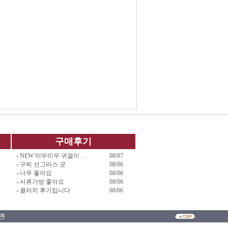
구매후기
NEW 미우미우 귀걸이 ..
08/07
구찌 선그라스 굿
08/06
너무 좋아요
08/06
서류가방 좋아요
08/06
클러치 후기입니다
08/06