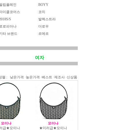
필립플레인
|
BOYY
마이클코어스
|
코치
2018S/S
|
발렉스트라
로로피아나
|
더로우
기타 브랜드
|
르메르
여자
정렬 :
낮은가격
·
높은가격
·
베스트
·
제조사
·
신상품
모이나
모이나
러급★모이나
★미러급★모이나