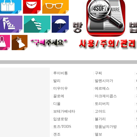
|
루이비통
|
구찌
|
|
발리
|
발렌시아가
|
|
미우미우
|
에르메스
|
|
끌로에
|
마크제이콥스
|
|
디올
|
토리버치
|
|
보테가베네타
|
고야드
|
|
입생로랑
|
불가리
|
|
토즈/TODS
|
명품남자가방
|
|
겐조
|
델보
|