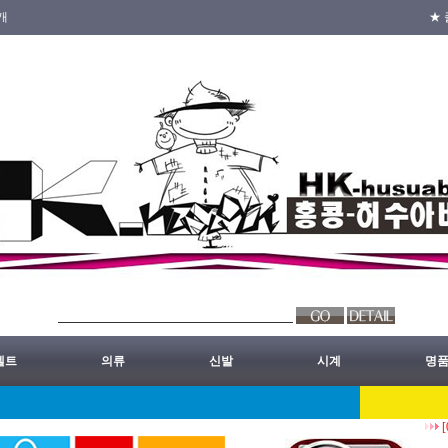
개
★ 
벨트
의류
신발
시계
명
[08/0