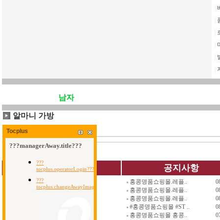
|
|
|
|
|
|
남자
알마니 가방
알마니 가방 총
0
개
Tocplus
QUICK MENU
공지사항
홍콩명품쇼핑몰.레플..
0
가방
신발
명품지갑
홍콩명품쇼핑몰.레플..
0
지갑
악세사리
남자백팩
홍콩명품쇼핑몰.레플..
0
벨트
세일코너
남자가방
#홍콩명품쇼핑몰 #ST ..
0
시계
사은품코너
장바구니
홍콩명품쇼핑몰 홍콩..
0