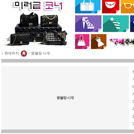
현재위치:
>
몽블랑 시계
|
|
|
|
몽블랑 시계
|
|
|
|