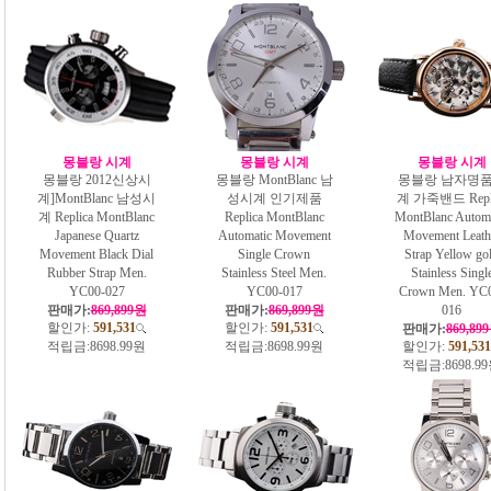
몽블랑 시계
몽블랑 시계
몽블랑 시계
몽블랑 2012신상시
몽블랑 MontBlanc 남
몽블랑 남자명
계]MontBlanc 남성시
성시계 인기제품
계 가죽밴드 Repl
계 Replica MontBlanc
Replica MontBlanc
MontBlanc Automa
Japanese Quartz
Automatic Movement
Movement Leath
Movement Black Dial
Single Crown
Strap Yellow go
Rubber Strap Men.
Stainless Steel Men.
Stainless Singl
YC00-027
YC00-017
Crown Men. YC
판매가:
869,899원
판매가:
869,899원
016
할인가:
591,531
할인가:
591,531
판매가:
869,89
적립금:
8698.99원
적립금:
8698.99원
할인가:
591,531
적립금:
8698.9