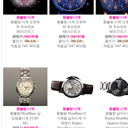
몽블랑 시계
몽블랑 시계
몽블랑 시계
몽블랑 시계 오토매
몽블랑 시계 오토매
몽블랑 시계 오
틱 무브먼트
틱 무브먼트
틱 무브먼트
MO13741-7
MO13741-6
MO13741-5
판매가:
744,747원
판매가:
744,747원
판매가:
744,74
할인가:
506,428
할인가:
506,428
할인가:
506,428
적립금:
7447.4652원
적립금:
7447.4652원
적립금:
7447.46
몽블랑 시계
몽블랑 시계
몽블랑 시계
몽블랑 MontBlanc 남
몽블랑 MontBlanc인
몽블랑 남자시
성명품시계 YC00-
기제품 남자시계 가
Replica MontBla
043
죽밴드 Replica
Japanese Quart
판매가:
869,899원
MontBlanc Japanese
Movement Sing