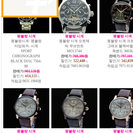
몽블랑 시계
몽블랑 시계
몽블랑 시계
몽불랑시계- 몽불랑
몽블랑 시계 오토매
몽블랑 시계 크
타임워커- 시계
틱 무브먼트
그래프 블랙버젤
SPORT
MO13744
죽밴드 3603h
CHRONOGRAPH
판매가:
768,306원
판매가:
797,10
할인가:
522,448
할인가:
542,029
BLACK DIAL 7564-
적립금:
7683.0616원
적립금:
7971.01
80
판매가:
903,120원
할인가:
614,121
적립금:
9031.1968원
몽블랑 시계
몽블랑 시계
몽블랑 시계