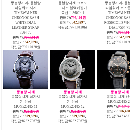
몽블랑시계- 몽블랑
몽블랑시계 크로노
몽블랑시계- 몽
타임워커 시계
그래프 블랙베젤가
타임워커 로즈
TIMEWALKER
죽밴드 3602h-1
TIMEWALKE
CHRONOGRAPH
판매가:
797,101원
CHRONOGRA
할인가:
542,029
WHITE DIAL
ROSEGOLD WH
적립금:
7971.0128원
LEATHER STRAP
DIAL 7564-71
7564-75
판매가:
797,10
할인가:
542,029
판매가:
797,101원
할인가:
542,029
적립금:
7971.01
적립금:
7971.0128원
몽블랑 시계
몽블랑 시계
몽블랑 시계
몽블랑시계 남자시
몽블랑시계 남자시
몽블랑 시계 신
계 신상
계 신상
MON525185-2
MON525185-11
MON525185-12
판매가:
744,74
할인가:
506,428
판매가:
823,279원
판매가:
823,279원
할인가:
559,829
할인가:
559,829
적립금:
7447.46
적립금:
8232.7867원
적립금:
8232.7867원