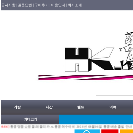
공지사항 |
질문답변 |
구매후기 |
이용안내 |
회사소개
가방
지갑
벨트
의류
카테고리
]
홍콩명품쇼핑몰.레플리카.st.홍콩허수아비 2026년 08월06일 홍콩배송출발 안내 공지.