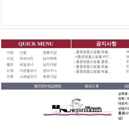
QUICK MENU
공지사항
홍콩명품쇼핑몰.레플..
0
가방
신발
명품지갑
#홍콩명품쇼핑몰 #ST ..
0
지갑
악세사리
남자백팩
홍콩명품쇼핑몰 홍콩..
0
벨트
세일코너
남자가방
홍콩명품쇼핑몰.레플..
0
시계
사은품코너
장바구니
홍콩명품쇼핑몰.레플..
0
의류
스페셜오더
회원가입
상호명 :
전화 : 0
대표자 
상담시간 
홍콩사업장
님)