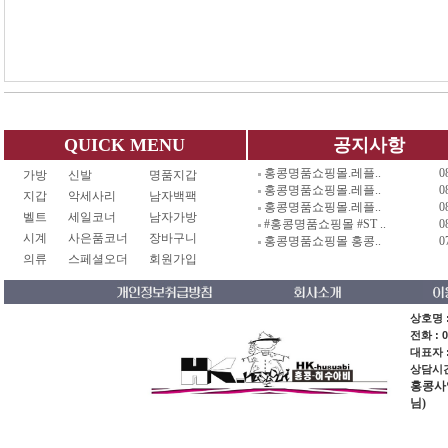
QUICK MENU
공지사항
홍콩명품쇼핑몰.레플..
0
가방
신발
명품지갑
홍콩명품쇼핑몰.레플..
0
지갑
악세사리
남자백팩
홍콩명품쇼핑몰.레플..
0
벨트
세일코너
남자가방
#홍콩명품쇼핑몰 #ST ..
0
시계
사은품코너
장바구니
홍콩명품쇼핑몰 홍콩..
0
의류
스페셜오더
회원가입
상호명 :
전화 : 0
대표자 
상담시간 
홍콩사업장
님)