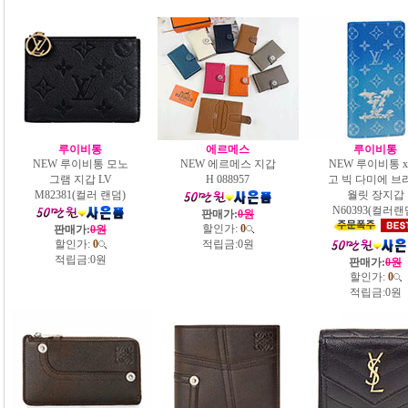
루이비통
에르메스
루이비통
NEW 루이비통 모노
NEW 에르메스 지갑
NEW 루이비통 x
그램 지갑 LV
H 088957
고 빅 다미에 브
M82381(컬러 랜덤)
월릿 장지갑
N60393(컬러랜
판매가:
0원
할인가:
0
판매가:
0원
할인가:
0
적립금:
0원
적립금:
0원
판매가:
0원
할인가:
0
적립금:
0원