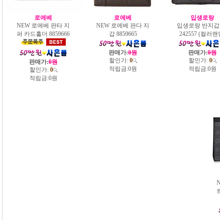
로에베
로에베
입생로랑
NEW 로에베 판타 지
NEW 로에베 판다 지
입생로랑 반지갑 
퍼 카드홀더 8859666
갑 8859665
242557 (컬러랜
판매가:
0원
판매가:
0원
할인가:
0
할인가:
0
판매가:
0원
적립금:
0원
적립금:
0원
할인가:
0
적립금:
0원
트