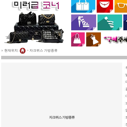
현재위치:
>
자크뮈스 가방종류
|
|
|
|
|
|
|
자크뮈스 가방종류
|
|