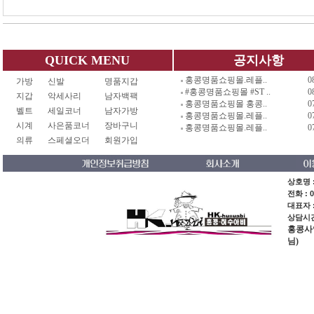
QUICK MENU
공지사항
홍콩명품쇼핑몰.레플..
0
가방
신발
명품지갑
#홍콩명품쇼핑몰 #ST ..
0
지갑
악세사리
남자백팩
홍콩명품쇼핑몰 홍콩..
0
벨트
세일코너
남자가방
홍콩명품쇼핑몰.레플..
0
시계
사은품코너
장바구니
홍콩명품쇼핑몰.레플..
0
의류
스페셜오더
회원가입
상호명 :
전화 : 0
대표자 
상담시간 
홍콩사업장
님)