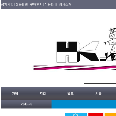
공지사항 |
질문답변 |
구매후기 |
이용안내 |
회사소개
가방
지갑
벨트
의류
카테고리