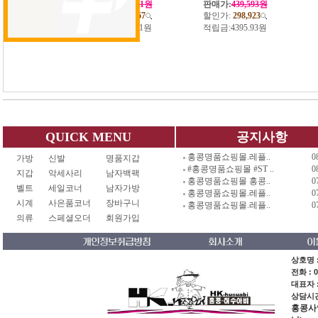
판매가:
434,511원
판매가:
439,593원
할인가:
295,467
할인가:
298,923
적립금:
4345.11원
적립금:
4395.93원
QUICK MENU
공지사항
홍콩명품쇼핑몰.레플..
0
가방
신발
명품지갑
#홍콩명품쇼핑몰 #ST ..
0
지갑
악세사리
남자백팩
홍콩명품쇼핑몰 홍콩..
0
벨트
세일코너
남자가방
홍콩명품쇼핑몰.레플..
0
시계
사은품코너
장바구니
홍콩명품쇼핑몰.레플..
0
의류
스페셜오더
회원가입
상호명 :
전화 : 0
대표자 
상담시간 
홍콩사업장