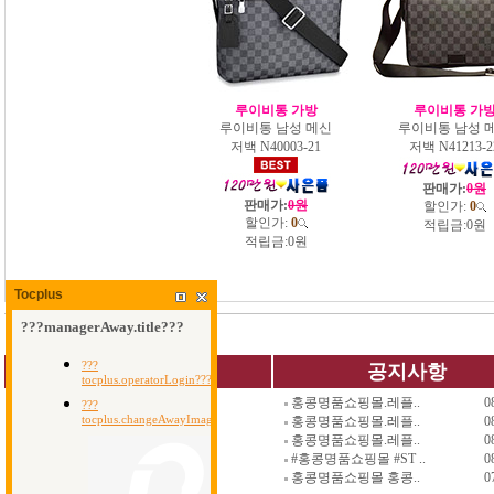
루이비통 가방
루이비통 가
루이비통 남성 메신
루이비통 남성 
저백 N40003-21
저백 N41213-2
판매가:
0원
판매가:
0원
할인가:
0
할인가:
0
적립금:
0원
적립금:
0원
Tocplus
QUICK MENU
공지사항
홍콩명품쇼핑몰.레플..
0
가방
신발
명품지갑
홍콩명품쇼핑몰.레플..
0
지갑
악세사리
남자백팩
홍콩명품쇼핑몰.레플..
0
벨트
세일코너
남자가방
#홍콩명품쇼핑몰 #ST ..
0
시계
사은품코너
장바구니
홍콩명품쇼핑몰 홍콩..
0