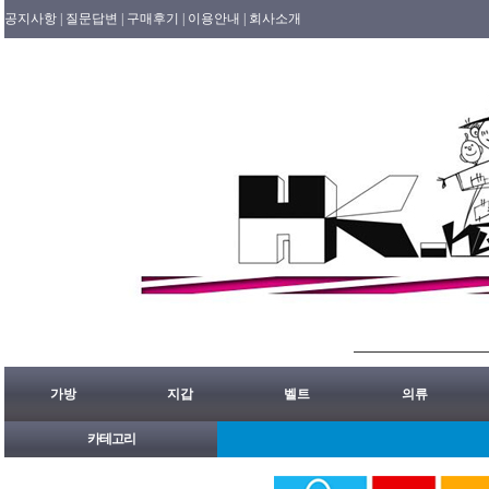
공지사항 |
질문답변 |
구매후기 |
이용안내 |
회사소개
가방
지갑
벨트
의류
카테고리