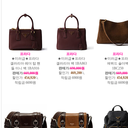
프라다
프라다
프라다
★미러급★프라다
★미러급★프라다
★미러급★프라
갤러리아 레더 탑 핸
갤러리아 백 1BA863
에뛰드 숄더
들 미니 백 1BA916
판매가:
690,000원
1BC259
할인가:
469,200
판매가:
669,000원
판매가:
669,00
할인가:
454,920
적립금:
6900원
할인가:
454,920
적립금:
6690원
적립금:
6690