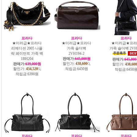
프라다
프라다
프라다
★미러급★프라다
★미러급★프라다
★미러급★프라
리에디션 2005 나플
가죽 숄더백
가죽 숄더백 2VH
락 페이턴트 가죽 백
2VH194-2
1BH204
판매가:
645,000원
판매가:
645,00
할인가:
438,600
판매가:
639,000원
할인가:
438,600
할인가:
434,520
적립금:
6450원
적립금:
6450
적립금:
6390원
프라다
프라다
프라다