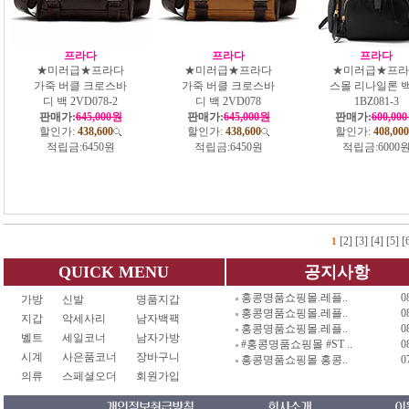
프라다
프라다
프라다
★미러급★프라다
★미러급★프라다
★미러급★프라
가죽 버클 크로스바
가죽 버클 크로스바
스몰 리나일론 
디 백 2VD078-2
디 백 2VD078
1BZ081-3
판매가:
645,000원
판매가:
645,000원
판매가:
600,00
할인가:
438,600
할인가:
438,600
할인가:
408,000
적립금:
6450원
적립금:
6450원
적립금:
6000
[2]
[3]
[4]
[5]
[
1
QUICK MENU
공지사항
홍콩명품쇼핑몰.레플..
0
가방
신발
명품지갑
홍콩명품쇼핑몰.레플..
0
지갑
악세사리
남자백팩
홍콩명품쇼핑몰.레플..
0
벨트
세일코너
남자가방
#홍콩명품쇼핑몰 #ST ..
0
시계
사은품코너
장바구니
홍콩명품쇼핑몰 홍콩..
0
의류
스페셜오더
회원가입