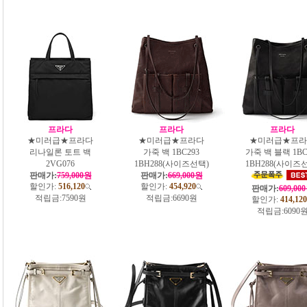
프라다
프라다
프라다
★미러급★프라다
★미러급★프라다
★미러급★프라
리나일론 토트 백
가죽 백 1BC293
가죽 백 블랙 1BC
2VG076
1BH288(사이즈선택)
1BH288(사이즈
판매가:
759,000원
판매가:
669,000원
할인가:
516,120
할인가:
454,920
판매가:
609,00
적립금:
7590원
적립금:
6690원
할인가:
414,120
적립금:
6090