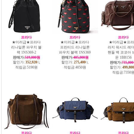
프라다
프라다
프라다
★미러급★프라다
★미러급★프라다
★미러급★프라
리나일론 파우치 블
프린티드 리나일론
라지 워시드 레더
랙 1NS369-2
파우치 블랙 1NS369
핸들 백 코코아 
판매가:
519,000원
판매가:
405,000원
운 1BB156
할인가:
352,920
할인가:
275,400
판매가:
735,00
적립금:
5190원
적립금:
4050원
할인가:
499,800
적립금:
7350
프라다
프라다
프라다