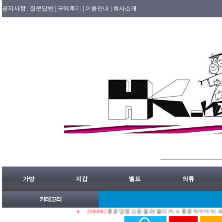
공지사항 |
질문답변 |
구매후기 |
이용안내 |
회사소개
가방
지갑
벨트
의류
카테고리
[08/08]
홍콩명품쇼핑몰.레플리카.st.홍콩허수아비 2026년 0