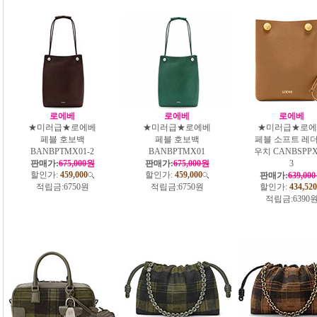
로에베
로에베
로에베
★미러급★로에베
★미러급★로에베
★미러급★로에
페블 호보백
페블 호보백
페블 소프트 레더
BANBPTMX01-2
BANBPTMX01
우치 CANBSPPX
판매가:
675,000원
판매가:
675,000원
3
할인가:
459,000
할인가:
459,000
판매가:
639,00
적립금:
6750원
적립금:
6750원
할인가:
434,520
적립금:
6390