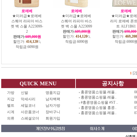
로에베
로에베
로에베
★미러급★로에베
★미러급★로에베
★미러급★로에
스퀘어 라피아 바스
스퀘어 라피아 바스
라지 로에베 폰트
켓 백 스몰 A223099-
켓 백 스몰 A223099
트 ALF1B61
2
판매가:
609,000원
판매가:
690,00
할인가:
414,120
할인가:
469,200
판매가:
609,000원
할인가:
414,120
적립금:
6090원
적립금:
6900
적립금:
6090원
[2]
1
QUICK MENU
공지사항
홍콩명품쇼핑몰.레플..
0
가방
신발
명품지갑
홍콩명품쇼핑몰.레플..
0
지갑
악세사리
남자백팩
#홍콩명품쇼핑몰 #ST ..
0
벨트
세일코너
남자가방
홍콩명품쇼핑몰 홍콩..
0
시계
사은품코너
장바구니
홍콩명품쇼핑몰.레플..
0
의류
스페셜오더
회원가입
상호명 :