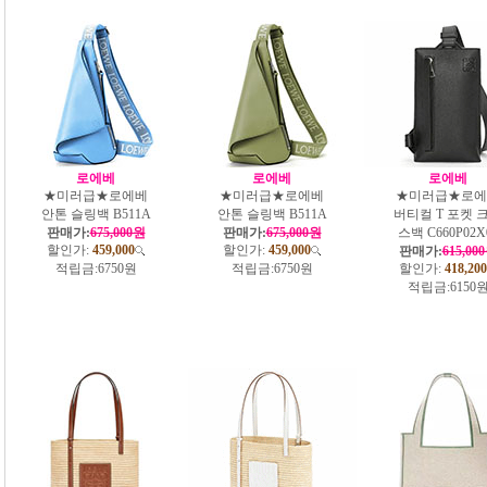
로에베
로에베
로에베
★미러급★로에베
★미러급★로에베
★미러급★로에
안톤 슬링백 B511A
안톤 슬링백 B511A
버티컬 T 포켓 
판매가:
675,000원
판매가:
675,000원
스백 C660P02X
할인가:
459,000
할인가:
459,000
판매가:
615,00
적립금:
6750원
적립금:
6750원
할인가:
418,200
적립금:
6150