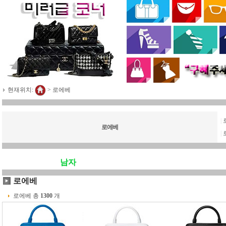
현재위치:
>
로에베
|
로에베
|
남자
로에베
로에베 총
1300
개