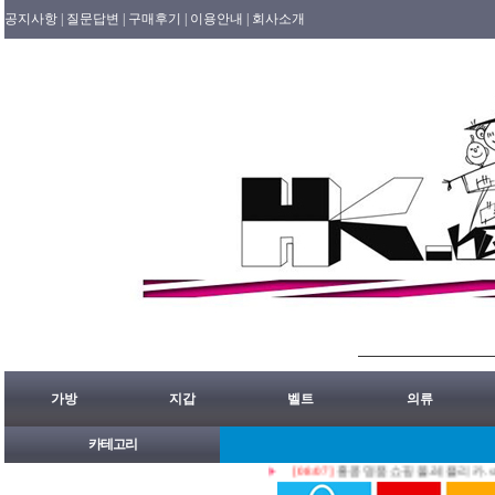
공지사항 |
질문답변 |
구매후기 |
이용안내 |
회사소개
가방
지갑
벨트
의류
카테고리
[08/07]
홍콩명품쇼핑몰.레플리카.st.홍콩허수아