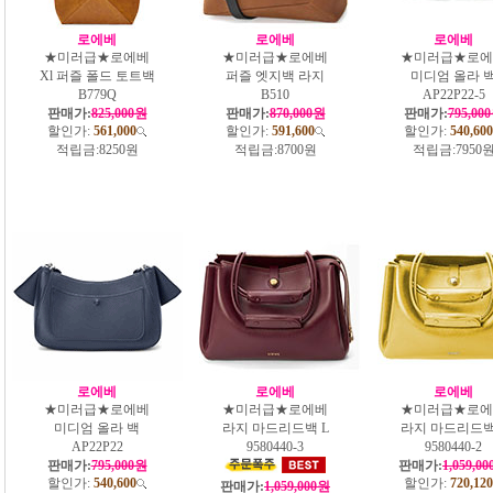
로에베
로에베
로에베
★미러급★로에베
★미러급★로에베
★미러급★로에
Xl 퍼즐 폴드 토트백
퍼즐 엣지백 라지
미디엄 올라 
B779Q
B510
AP22P22-5
판매가:
825,000원
판매가:
870,000원
판매가:
795,00
할인가:
561,000
할인가:
591,600
할인가:
540,600
적립금:
8250원
적립금:
8700원
적립금:
7950
로에베
로에베
로에베
★미러급★로에베
★미러급★로에베
★미러급★로에
미디엄 올라 백
라지 마드리드백 L
라지 마드리드백
AP22P22
9580440-3
9580440-2
판매가:
795,000원
판매가:
1,059,0
할인가:
540,600
할인가:
720,120
판매가:
1,059,000원