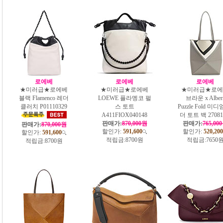
로에베
로에베
로에베
★미러급★로에베
★미러급★로에베
★미러급★로에
블랙 Flamenco 레더
LOEWE 플라멩코 펄
브라운 x Alber
클러치 P01110329
스 토트
Puzzle Fold 미디
A411FIOX040148
더 토트 백 27081
판매가:
870,000원
판매가:
765,00
판매가:
870,000원
할인가:
591,600
할인가:
520,200
할인가:
591,600
적립금:
8700원
적립금:
7650
적립금:
8700원