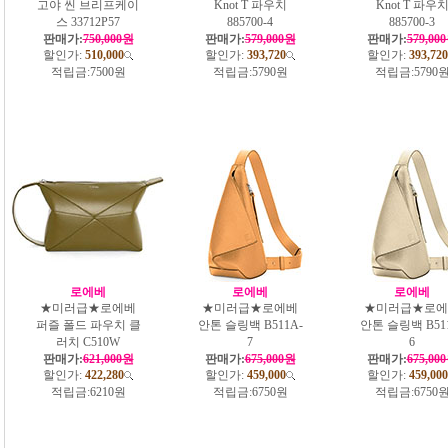
고야 씬 브리프케이
Knot T 파우치
Knot T 파우
스 33712P57
885700-4
885700-3
판매가:
750,000원
판매가:
579,000원
판매가:
579,00
할인가:
510,000
할인가:
393,720
할인가:
393,720
적립금:
7500원
적립금:
5790원
적립금:
5790
로에베
로에베
로에베
★미러급★로에베
★미러급★로에베
★미러급★로에
퍼즐 폴드 파우치 클
안톤 슬링백 B511A-
안톤 슬링백 B51
러치 C510W
7
6
판매가:
621,000원
판매가:
675,000원
판매가:
675,00
할인가:
422,280
할인가:
459,000
할인가:
459,000
적립금:
6210원
적립금:
6750원
적립금:
6750