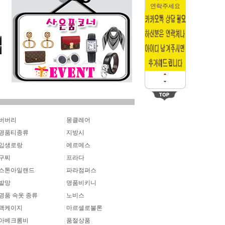
연락주세요
버버리
|
몽클레어
명품티종류
|
지방시
입생로랑
|
에르메스
구찌
|
프라다
스톤아일랜드
|
파라점퍼스
발망
|
명품비키니
명품 속옷 종류
|
노비스
맥케이지
|
마르셀로불론
아베크롬비
|
품절상품