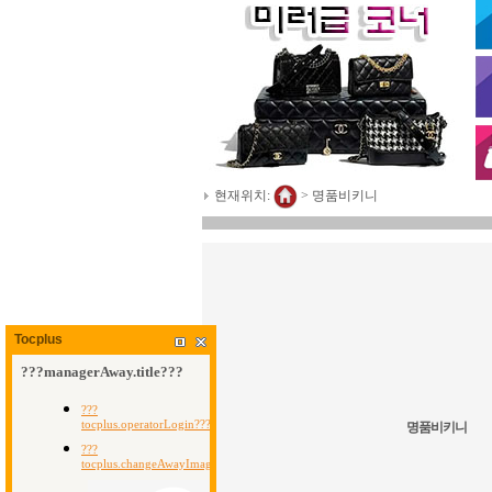
현재위치:
>
명품비키니
Tocplus
명품비키니