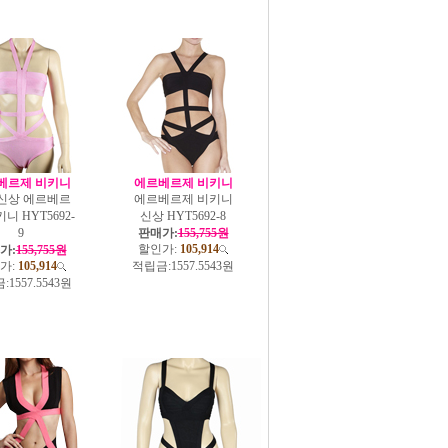
베르제 비키니
에르베르제 비키니
5신상 에르베르
에르베르제 비키니
니 HYT5692-
신상 HYT5692-8
9
판매가:
155,755원
할인가:
105,914
가:
155,755원
가:
105,914
적립금:
1557.5543원
:
1557.5543원