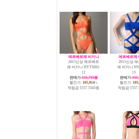
에르베르제 비키니
에르베르제 
2015신상 에르베르
2015신상 
제 비키니 HYT5692-
제 비키니 HYT
12
13
판매가:
155,755원
판매가:
155
할인가:
105,914
할인가:
105
적립금:
1557.5543원
적립금:
1557