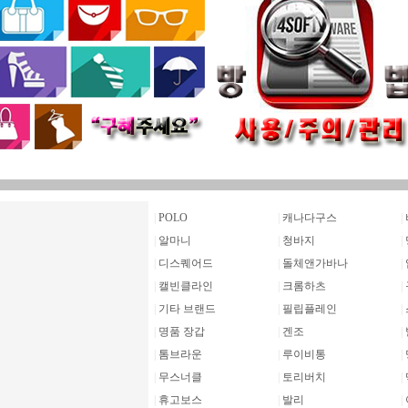
|
POLO
|
캐나다구스
|
|
알마니
|
청바지
|
|
디스퀘어드
|
돌체앤가바나
|
|
캘빈클라인
|
크롬하츠
|
|
기타 브랜드
|
필립플레인
|
|
명품 장갑
|
겐조
|
|
톰브라운
|
루이비통
|
|
무스너클
|
토리버치
|
|
휴고보스
|
발리
|