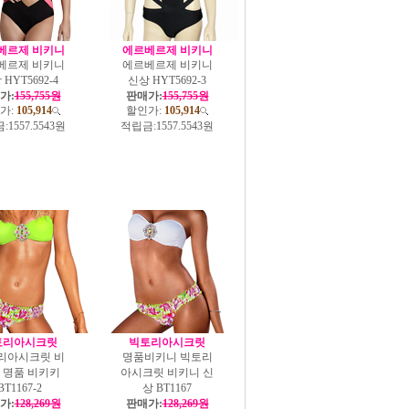
베르제 비키니
에르베르제 비키니
베르제 비키니
에르베르제 비키니
HYT5692-4
신상 HYT5692-3
가:
155,755원
판매가:
155,755원
가:
105,914
할인가:
105,914
:
1557.5543원
적립금:
1557.5543원
토리아시크릿
빅토리아시크릿
리아시크릿 비
명품비키니 빅토리
 명품 비키키
아시크릿 비키니 신
BT1167-2
상 BT1167
가:
128,269원
판매가:
128,269원