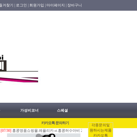
즐겨찾기 |
로그인 |
회원가입 |
마이페이지 |
장바구니
품
가성비코너
스페셜
카카오톡 문의하기
각종문의및
원하시는제품
홍콩명품쇼핑몰.레플리카.st.홍콩허수아비 2026년 07월30일 홍콩배송출발 안내 공지.
카카오톡