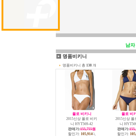
남자
명품비키니
명품비키니 총
138
개
폴로 비키니
폴로 비
2015신상 폴로 비키
2015신상 폴
니 HYT569-42
니 HYT569
판매가:
155,755원
판매가:
155
할인가:
105,914
할인가:
105