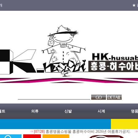
개
★ 
벨트
의류
신발
시계
명
[07/28]
홍콩명품쇼핑몰 홍콩허수아비 2026년 여름휴가공지.
[07/30]