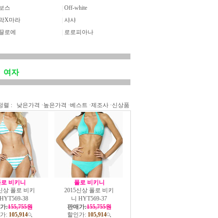
보스
|
Off-white
막X마라
|
샤샤
끌로에
|
로로피아나
여자
정렬 :
낮은가격
·
높은가격
·
베스트
·
제조사
·
신상품
로 비키니
폴로 비키니
5신상 폴로 비키
2015신상 폴로 비키
HYT569-38
니 HYT569-37
가:
155,755원
판매가:
155,755원
가:
105,914
할인가:
105,914