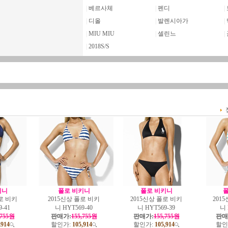
|
베르사체
|
펜디
|
|
디올
|
발렌시아가
|
|
MIU MIU
|
셀린느
|
|
2018S/S
키니
폴로 비키니
폴로 비키니
폴
로 비키
2015신상 폴로 비키
2015신상 폴로 비키
201
-41
니 HYT569-40
니 HYT569-39
니 
,755원
판매가:
155,755원
판매가:
155,755원
판매
,914
할인가:
105,914
할인가:
105,914
할인