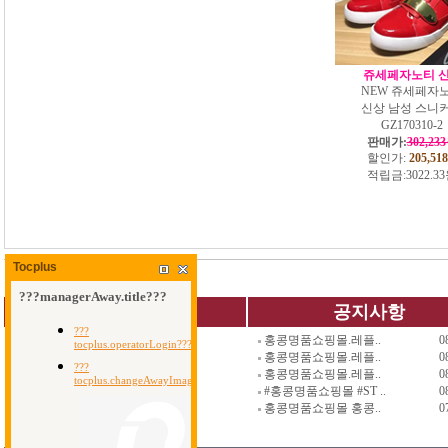
쥬세페자노티 
NEW 쥬세페자
신상 남성 스니
GZ170310-2
판매가:
302,23
할인가:
205,518
적립금:
3022.3
Tocplus
QUICK MENU
공지사항
홍콩명품쇼핑몰.레플..
0
가방
신발
명품지갑
홍콩명품쇼핑몰.레플..
0
지갑
악세사리
남자백팩
홍콩명품쇼핑몰.레플..
0
벨트
세일코너
남자가방
#홍콩명품쇼핑몰 #ST ..
0
시계
사은품코너
장바구니
홍콩명품쇼핑몰 홍콩..
0
의류
스페셜오더
회원가입