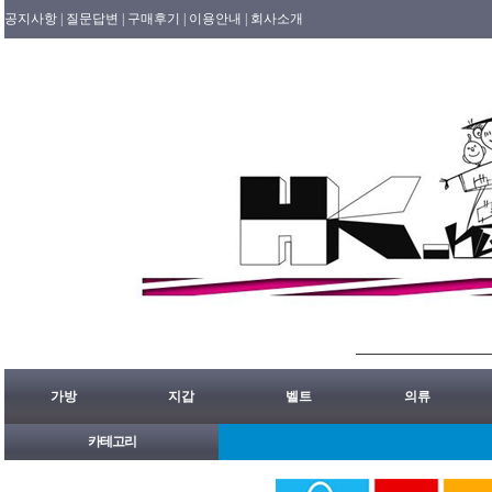
공지사항 |
질문답변 |
구매후기 |
이용안내 |
회사소개
가방
지갑
벨트
의류
카테고리