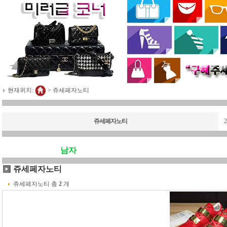
현재위치:
>
쥬세페자노티
쥬세페자노티
|
남자
쥬세페자노티
쥬세페자노티 총
2
개